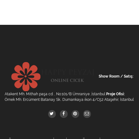
Show Room / Satış:
Atakent Mh. Mithah paşa cd. , No:101/B Ümraniye ,İstanbul
Proje Ofisi:
Örnek Mh. Ercüment Batanay Sk.. Dumankaya ikon 4/C52 Ataşehir, İstanbul