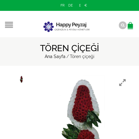
EN
FR
DE
£
€
$
TÖREN ÇIÇEĞI
Ana Sayfa
/
Tören çiçeği