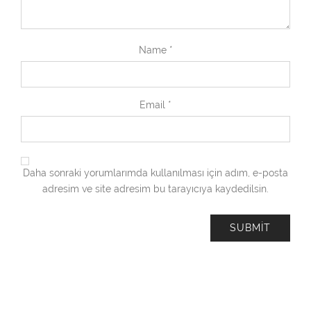
Name
*
Email
*
Daha sonraki yorumlarımda kullanılması için adım, e-posta
adresim ve site adresim bu tarayıcıya kaydedilsin.