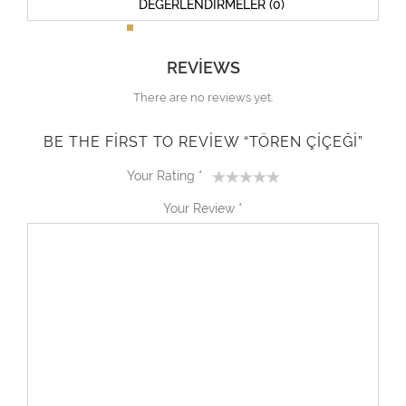
DEĞERLENDIRMELER (0)
REVIEWS
There are no reviews yet.
BE THE FIRST TO REVIEW “TÖREN ÇIÇEĞI”
Your Rating
*
1
2
3
4
5
Your Review
*