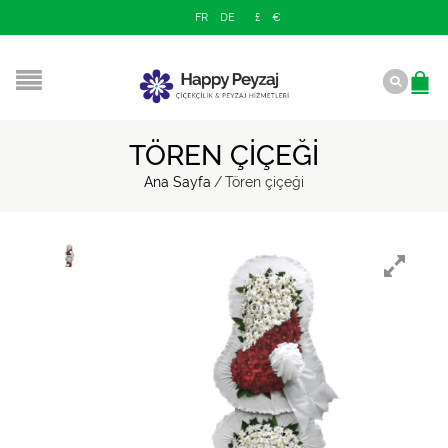
EN
FR
DE
£
€
$
TÖREN ÇIÇEĞI
Ana Sayfa
/
Tören çiçeği