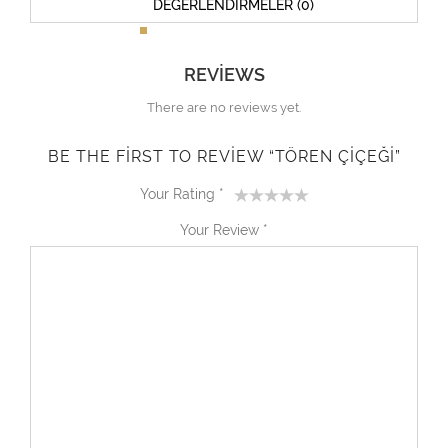
DEĞERLENDIRMELER (0)
REVIEWS
There are no reviews yet.
BE THE FIRST TO REVIEW “TÖREN ÇIÇEĞI”
Your Rating
*
1
2
3
4
5
Your Review
*