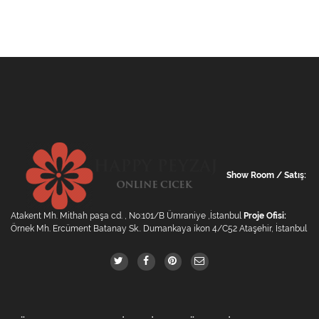
Show Room / Satış:
Atakent Mh. Mithah paşa cd. , No:101/B Ümraniye ,İstanbul
Proje Ofisi:
Örnek Mh. Ercüment Batanay Sk.. Dumankaya ikon 4/C52 Ataşehir, İstanbul