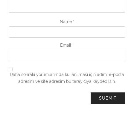
Name
*
Email
*
Daha sonraki yorumlarımda kullanılması için adım, e-posta
adresim ve site adresim bu tarayıcıya kaydedilsin.