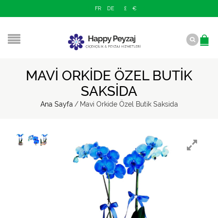
EN
FR
DE
£
€
$
MAVI ORKIDE ÖZEL BUTIK
SAKSIDA
Ana Sayfa
/
Mavi Orkide Özel Butik Saksida