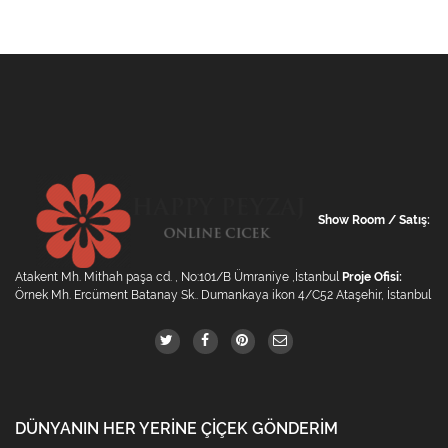
Show Room / Satış:
Atakent Mh. Mithah paşa cd. , No:101/B Ümraniye ,İstanbul
Proje Ofisi:
Örnek Mh. Ercüment Batanay Sk.. Dumankaya ikon 4/C52 Ataşehir, İstanbul
DÜNYANIN HER YERINE ÇIÇEK GÖNDERIM