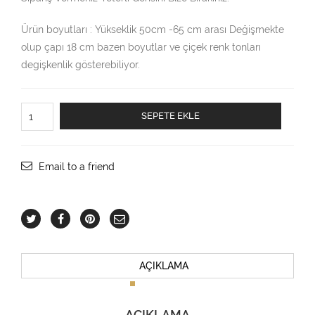
Ürün boyutları : Yükseklik 50cm -65 cm arası Değişmekte
olup çapı 18 cm bazen boyutlar ve çiçek renk tonları
degişkenlik gösterebiliyor.
Mavi
SEPETE EKLE
Orkide
Özel
Butik
Saksida
Email to a friend
adet
AÇIKLAMA
AÇIKLAMA