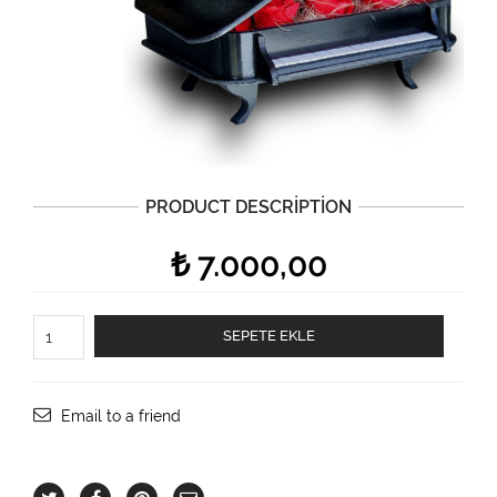
PRODUCT DESCRIPTION
₺
7.000,00
Aşkın
SEPETE EKLE
Melodisi
Solmayan
Kırmızı
Güllerle
Email to a friend
adet