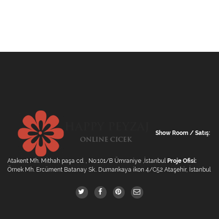
Show Room / Satış:
Atakent Mh. Mithah paşa cd. , No:101/B Ümraniye ,İstanbul
Proje Ofisi:
Örnek Mh. Ercüment Batanay Sk.. Dumankaya ikon 4/C52 Ataşehir, İstanbul