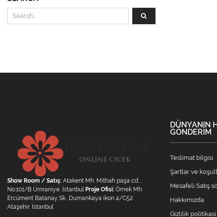
DÜNYANIN H
GÖNDERIM
Teslimat bilgisi
Şartlar ve koşul
Show Room / Satış:
Atakent Mh. Mithah paşa cd. ,
Mesafeli Satış 
No:101/B Ümraniye ,İstanbul
Proje Ofisi:
Örnek Mh.
Ercüment Batanay Sk.. Dumankaya ikon 4/C52
Hakkımızda
Ataşehir, İstanbul
Gizlilik politikasi