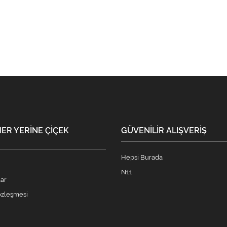
ER YERINE ÇIÇEK
GÜVENILIR ALIŞVERIŞ
Hepsi Burada
N11
lar
sözleşmesi