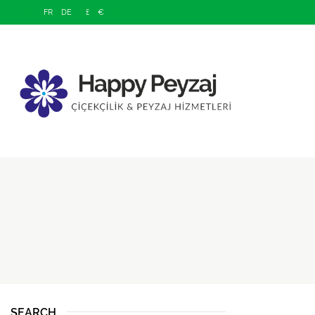
EN
FR
DE
£
€
$
SEARCH